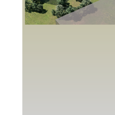
l åbent