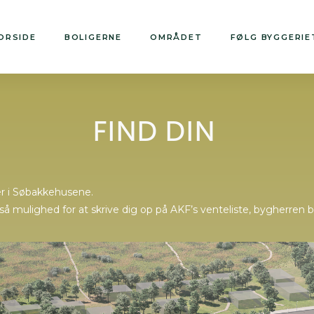
ORSIDE
BOLIGERNE
OMRÅDET
FØLG BYGGERIE
FIND DIN
ger i Søbakkehusene.
 også mulighed for at skrive dig op på AKF’s venteliste, bygherr