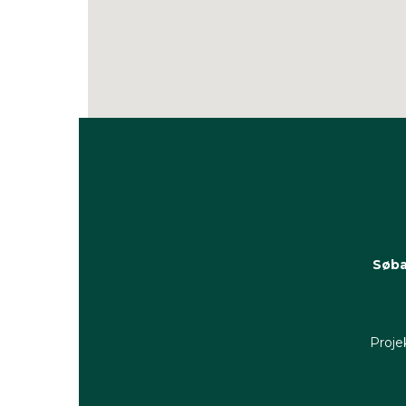
Søba
Proje