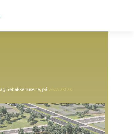
T
en bag Søbakkehusene, på
www.akf.as
.