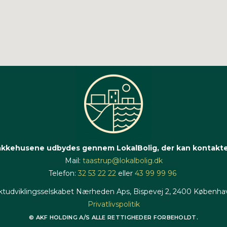
kkehusene udbydes gennem LokalBolig, der kan kontakte
Mail:
taastrup@lokalbolig.dk
Telefon:
32 53 22 22
eller
43 99 99 96
ktudviklingsselskabet Nærheden Aps, Bispevej 2, 2400 Københ
Privatlivspolitik
© AKF HOLDING A/S
ALLE RETTIGHEDER FORBEHOLDT.