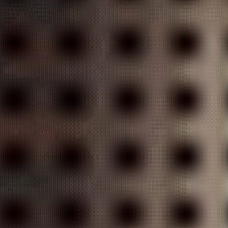
l åbent